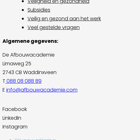
Veiligheid en gezondheid
Subsidies
Veilig en gezond aan het werk
Veel gestelde vragen
Algemene gegevens:
De Afbouwacademie
Limaweg 25
2743 CB Waddinxveen
T
088 08 088 89
E
info@afbouwacademie.com
Facebook
LinkedIn
Instagram