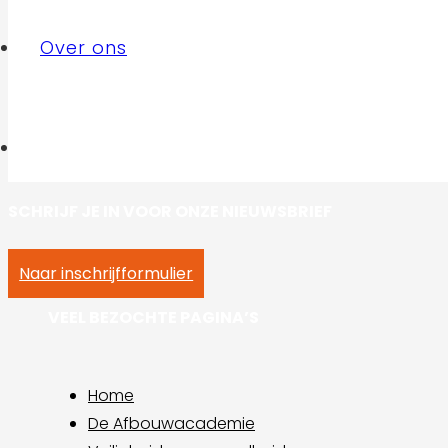
Over ons
SCHRIJF JE IN VOOR ONZE NIEUWSBRIEF
Naar inschrijfformulier
VEEL BEZOCHTE PAGINA’S
Home
De Afbouwacademie