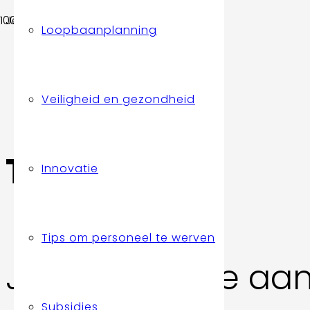
Je bent hier:
Loopbaanplanning
Home
Triflex
Veiligheid en gezondheid
Triflex
Innovatie
Tips om personeel te werven
Ja, ik meld me aan
Subsidies