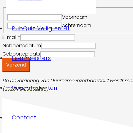
Naam
*
Voornaam
Achternaam
PubQuiz Veilig en Fit
E-mail
*
Geboortedatum
Geboorteplaats
Leermeesters
Verzend
De bevordering van Duurzame inzetbaarheid wordt m
Voor studenten
(2023MDIEU202268)
Contact