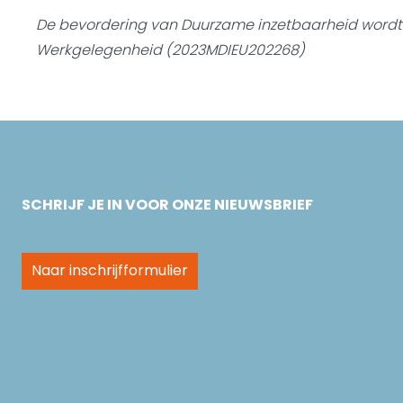
De bevordering van Duurzame inzetbaarheid word
Werkgelegenheid (2023MDIEU202268)
SCHRIJF JE IN VOOR ONZE NIEUWSBRIEF
Naar inschrijfformulier