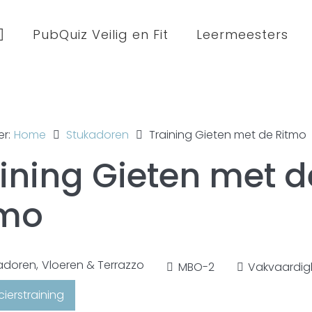
PubQuiz Veilig en Fit
Leermeesters
er:
Home
Stukadoren
Training Gieten met de Ritmo
ining Gieten met d
tmo
adoren
,
Vloeren & Terrazzo
MBO-2
Vakvaardig
ierstraining