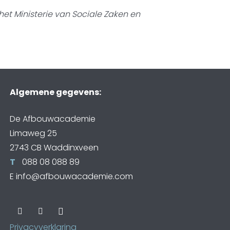
het Ministerie van Sociale Zaken en
Algemene gegevens:
De Afbouwacademie
Limaweg 25
2743 CB Waddinxveen
T
088 08 088 89
E
info@afbouwacademie.com
Privacyverklaring