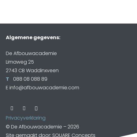
Algemene gegevens:
De Afbouwacademie
Limaweg 25
2743 CB Waddinxveen
T
088 08 088 89
E
info@afbouwacademie.com
Privacyverklaring
© De Afbouwacademie – 2026
Site gemaakt door: SQUARE Concepts