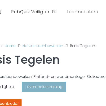
PubQuiz Veilig en Fit
Leermeesters
er:
Home
Natuursteenbewerken
Basis Tegelen
is Tegelen
ursteenbewerken
,
Plafond- en wandmontage
,
Stukadore
digheid
Leverancierstraining
 aanbieder