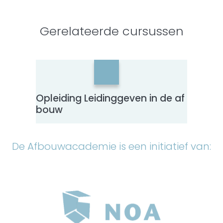
Gerelateerde cursussen
Opleiding Leidinggeven in de af
Herha
bouw
– NO
De Afbouwacademie is een initiatief van: