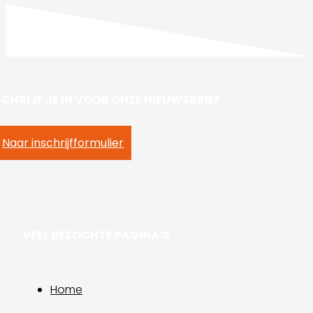
SCHRIJF JE IN VOOR ONZE NIEUWSBRIEF
Naar inschrijfformulier
VEEL BEZOCHTE PAGINA’S
Home