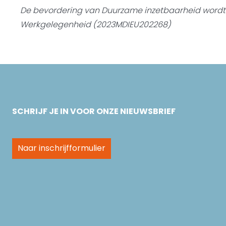
De bevordering van Duurzame inzetbaarheid word
Werkgelegenheid (2023MDIEU202268)
SCHRIJF JE IN VOOR ONZE NIEUWSBRIEF
Naar inschrijfformulier