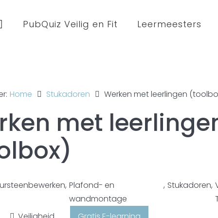
PubQuiz Veilig en Fit
Leermeesters
er:
Home
Stukadoren
Werken met leerlingen (toolbo
ken met leerlinge
olbox)
ursteenbewerken
,
Plafond- en
,
Stukadoren
,
wandmontage
Veiligheid
Gratis E-learning