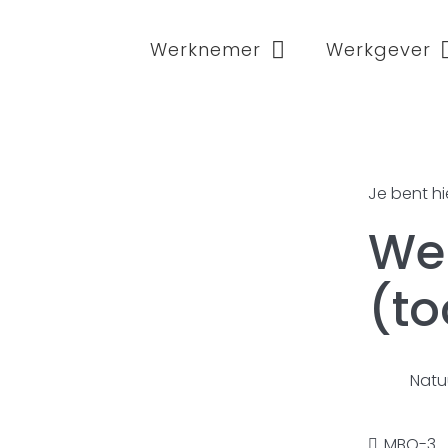
Werknemer
Werkgever
Je bent hi
Wer
(to
Natu
MBO-3